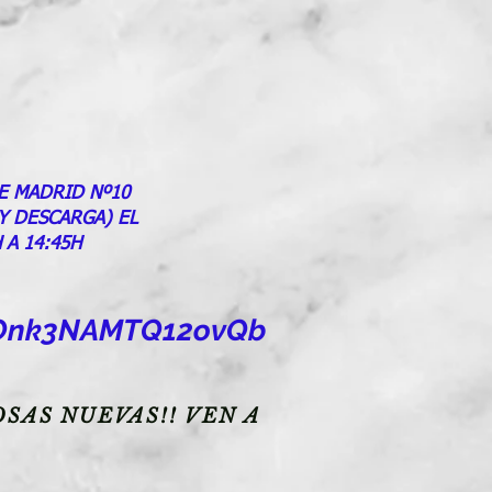
E MADRID Nº10
 Y DESCARGA) EL
 A 14:45H
goOnk3NAMTQ12ovQb
SAS NUEVAS!! VEN A