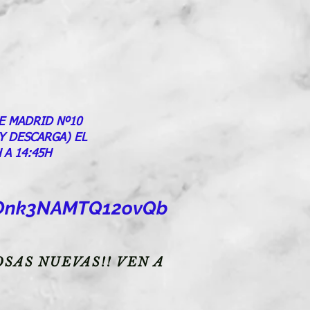
E MADRID Nº10
 Y DESCARGA) EL
 A 14:45H
goOnk3NAMTQ12ovQb
SAS NUEVAS!! VEN A