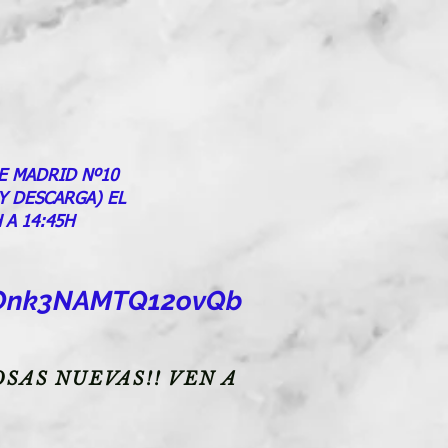
E MADRID Nº10
 Y DESCARGA) EL
 A 14:45H
goOnk3NAMTQ12ovQb
SAS NUEVAS!! VEN A