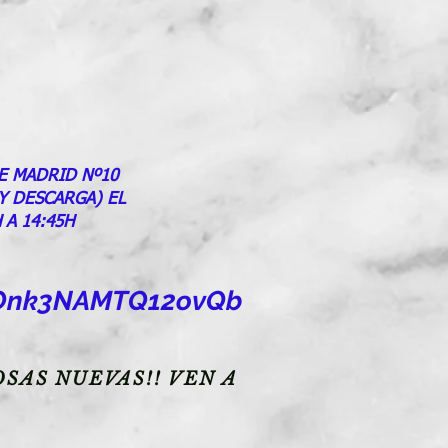
E MADRID Nº10
 Y DESCARGA) EL
 A 14:45H
goOnk3NAMTQ12ovQb
SAS NUEVAS!! VEN A