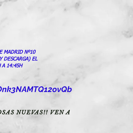
E MADRID Nº10
 Y DESCARGA) EL
 A 14:45H
goOnk3NAMTQ12ovQb
SAS NUEVAS!! VEN A