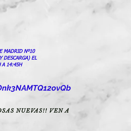
E MADRID Nº10
 Y DESCARGA) EL
 A 14:45H
goOnk3NAMTQ12ovQb
SAS NUEVAS!! VEN A