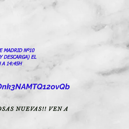
E MADRID Nº10
 Y DESCARGA) EL
 A 14:45H
goOnk3NAMTQ12ovQb
SAS NUEVAS!! VEN A