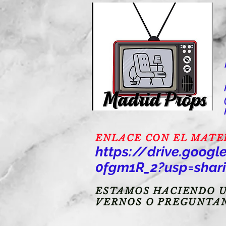
ENLACE CON EL MATERI
https://drive.goo
0fgm1R_2?usp=shar
ESTAMOS HACIENDO U
VERNOS O PREGUNTA