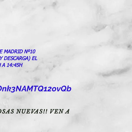
E MADRID Nº10
 Y DESCARGA) EL
 A 14:45H
goOnk3NAMTQ12ovQb
SAS NUEVAS!! VEN A