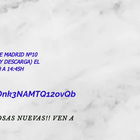
E MADRID Nº10
 Y DESCARGA) EL
 A 14:45H
goOnk3NAMTQ12ovQb
SAS NUEVAS!! VEN A