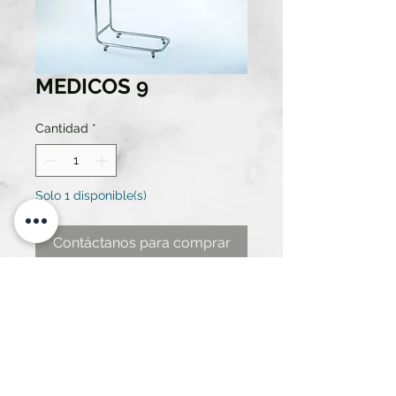
MEDICOS 9
Cantidad
*
Solo 1 disponible(s)
Contáctanos para comprar
Mesa de hospital, madera ( diseño
antiguo)
medidas 74 de ancho x 39,5 de
fondo x 71,5 de alto