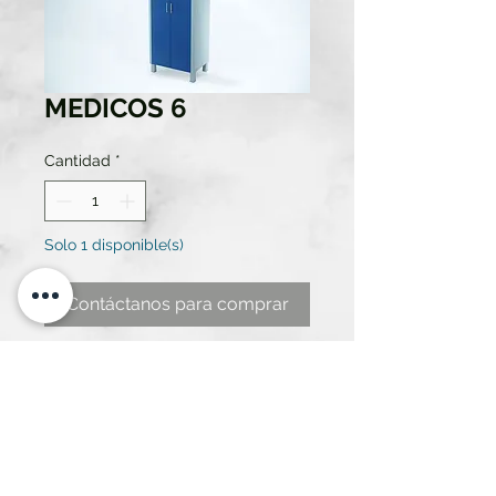
MEDICOS 6
Cantidad
*
Solo 1 disponible(s)
Contáctanos para comprar
Armario hospital azul y blanco con
5 entrepaños y perchero (con
patas y cerradura)
medidas 80 ancho x 54,5 fondo x
1,95 alto.