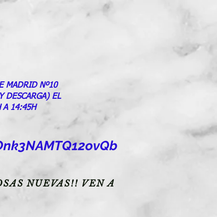
E MADRID Nº10
 Y DESCARGA) EL
 A 14:45H
goOnk3NAMTQ12ovQb
SAS NUEVAS!! VEN A