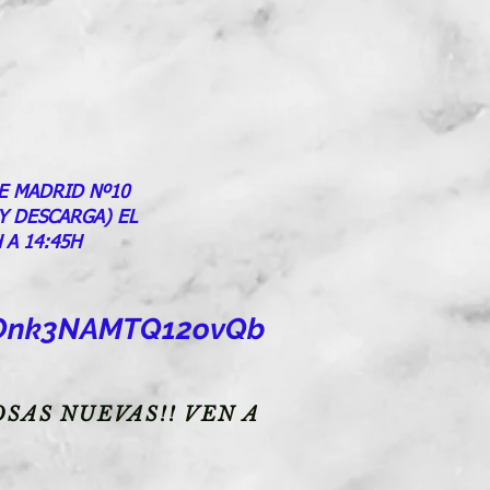
E MADRID Nº10
 Y DESCARGA) EL
 A 14:45H
goOnk3NAMTQ12ovQb
SAS NUEVAS!! VEN A