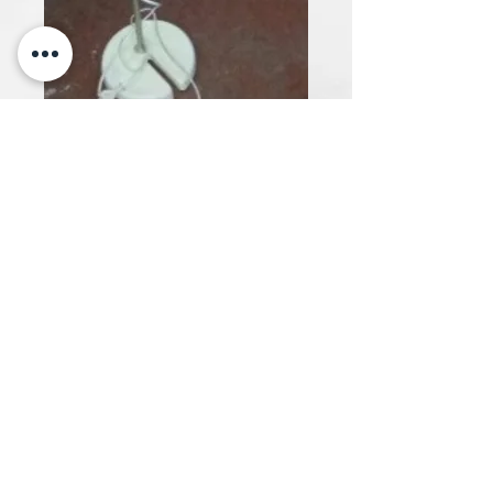
LP 36
Cantidad
*
Solo 1 disponible(s)
Contáctanos para comprar
ATREZZO RENT SL.