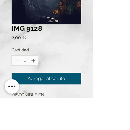
IMG 9128
Precio
2,00 €
Cantidad
*
Agregar al carrito
DISPONIBLE EN
50X70....25€ ALQUILER SEMANA
30X40....20€ ALQUILER SEMANA
21X30....12€ ALQUILER SEMANA
13X18....6€ ALQUILER SEMANA
10X15....2€ ALQUILER SEMANA