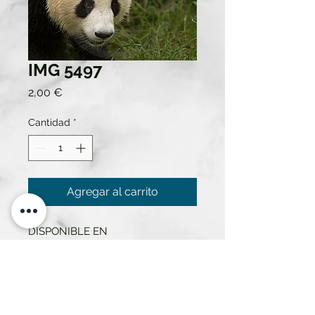
IMG 5497
Precio
2,00 €
Cantidad
*
Agregar al carrito
DISPONIBLE EN
50X70....25€ ALQUILER SEMANA
30X40....20€ ALQUILER SEMANA
21X30....12€ ALQUILER SEMANA
13X18....6€ ALQUILER SEMANA