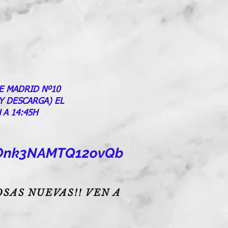
E MADRID Nº10
 Y DESCARGA) EL
 A 14:45H
goOnk3NAMTQ12ovQb
SAS NUEVAS!! VEN A