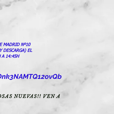
E MADRID Nº10
 Y DESCARGA) EL
 A 14:45H
goOnk3NAMTQ12ovQb
SAS NUEVAS!! VEN A