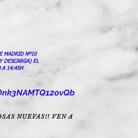
E MADRID Nº10
 Y DESCARGA) EL
 A 14:45H
goOnk3NAMTQ12ovQb
SAS NUEVAS!! VEN A