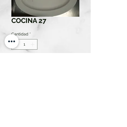
COCINA 27
Cantidad
*
Solo 1 disponible(s)
Contáctanos para comprar
ATREZZO RENT SL.
676740295 - 91024120
AVENIDA DE MADRID Nº10